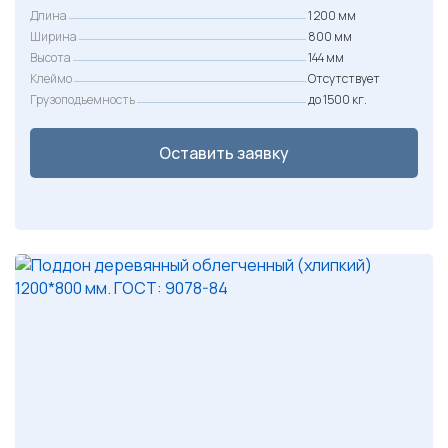
5
Длина
1 200 мм
0
Ширина
800 мм
Высота
144 мм
0
Клеймо
Отсутствует
Грузоподъемность
до 1500 кг.
₽
.
Оставить заявку