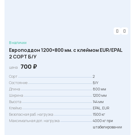
В наличии
Европоддон 1200×800 мм. с клеймом EUR/EPAL
2 СОРТ Б/У
700
₽
цена
Сорт
2
Состояние
Б/У
Длина
800 мм
Ширина
1200 мм
Высота
144 мм
Клеймо
EPAL, EUR
Безопасная раб. нагрузка
1500 кг
Максимальная доп. нагрузка
4000 кг при
штабелировании