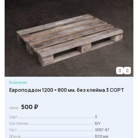
В наличии
Европоддон 1200 × 800 мм. без клейма 3 СОРТ
500
₽
цена
Сорт
3
Состояние
Б/У
Гост
9557-87
Длина
800 мм