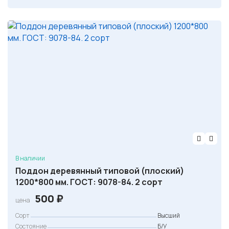
н
:
а
4
я
5
ц
0
е
н
₽
а
.
с
о
с
т
а
В наличии
в
Поддон деревянный типовой (плоский)
л
1200*800 мм. ГОСТ: 9078-84. 2 сорт
я
500
₽
цена
л
Сорт
Высший
а
Состояние
Б/У