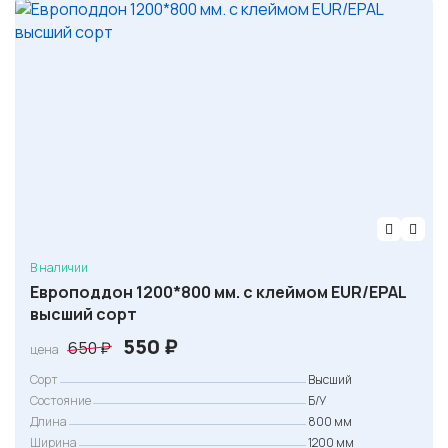
В наличии
Европоддон 1200*800 мм. с клеймом EUR/EPAL
высший сорт
П
Т
550
₽
650
₽
цена
е
е
Сорт
Высший
р
к
Состояние
Б/У
Длина
в
у
800 мм
Ширина
1200 мм