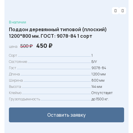
т
а
в
В наличии
л
Поддон деревянный типовой (плоский)
1200*800 мм. ГОСТ: 9078-84 1 сорт
я
л
П
Т
450
₽
500
₽
цена
а
е
е
Сорт
1
6
р
к
Состояние
Б/У
5
Гост
в
у
9078-84
Длина
1 200 мм
0
о
щ
Ширина
800 мм
н
а
Высота
144 мм
₽
а
я
Клеймо
Отсутствует
Грузоподъемность
до 1500 кг.
.
ч
ц
а
е
Оставить заявку
л
н
ь
а