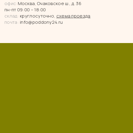
офис:
Москва, Очаковское ш., д. 36
пн-пт 09:00 – 18:00
склад:
круглосуточно,
схема проезда
почта:
info@poddony24.ru