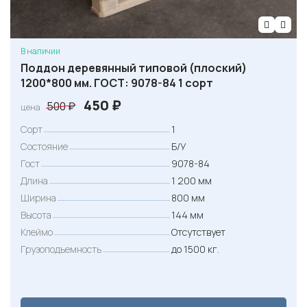
В наличии
Поддон деревянный типовой (плоский)
1200*800 мм. ГОСТ: 9078-84 1 сорт
П
Т
450
₽
500
₽
цена
е
е
Сорт
1
р
к
Состояние
Б/У
в
у
Гост
9078-84
о
щ
Длина
1 200 мм
н
а
Ширина
800 мм
а
я
Высота
144 мм
ч
ц
Клеймо
Отсутствует
Грузоподъемность
до 1500 кг.
а
е
л
н
ь
а