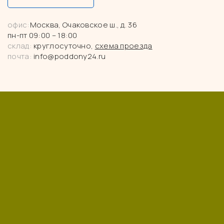
офис:
Москва, Очаковское ш., д. 36
пн-пт 09:00 – 18:00
склад:
круглосуточно,
схема проезда
почта:
info@poddony24.ru