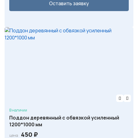
н
:
Оставить заявку
а
4
я
5
ц
0
е
н
₽
а
.
с
о
с
т
а
в
л
В наличии
я
Поддон деревянный с обвязкой усиленный
1200*1000 мм
л
а
450
₽
цена