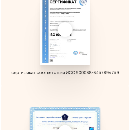
сертификат соответствия ИСО 900088-8457894759