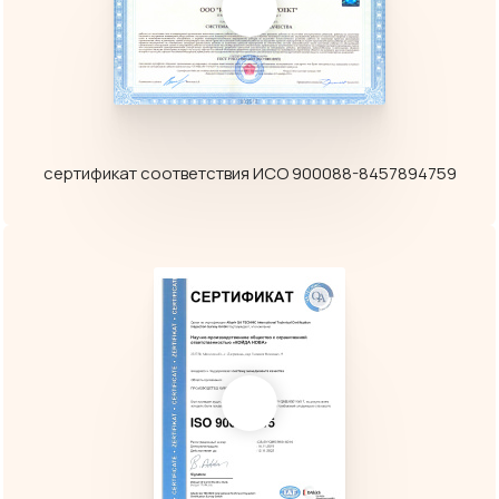
сертификат соответствия ИСО 900088-8457894759