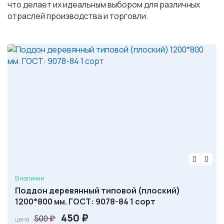
что делает их идеальным выбором для различных
отраслей производства и торговли.
В наличии
Поддон деревянный типовой (плоский)
1200*800 мм. ГОСТ: 9078-84 1 сорт
П
Т
450
₽
500
₽
цена