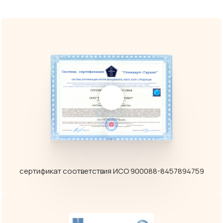
сертификат соответствия ИСО 900088-8457894759