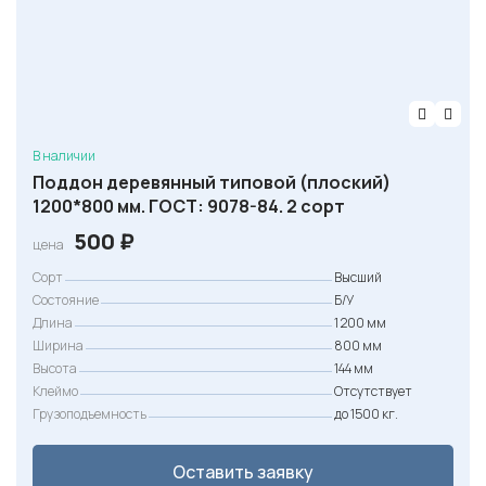
с
о
с
т
а
В наличии
в
Поддон деревянный типовой (плоский)
л
1200*800 мм. ГОСТ: 9078-84. 2 сорт
я
500
₽
цена
л
Сорт
Высший
а
Состояние
Б/У
5
Длина
1 200 мм
0
Ширина
800 мм
Высота
144 мм
0
Клеймо
Отсутствует
Грузоподъемность
до 1500 кг.
₽
.
Оставить заявку