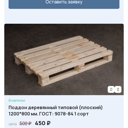
Оставить заявку
В наличии
Поддон деревянный типовой (плоский)
1200*800 мм. ГОСТ: 9078-84 1 сорт
П
Т
450
₽
500
₽
цена