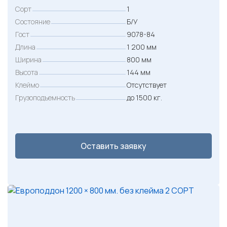
е
е
Сорт
1
р
к
Состояние
Б/У
в
у
Гост
9078-84
о
щ
Длина
1 200 мм
н
а
Ширина
800 мм
а
я
Высота
144 мм
ч
ц
Клеймо
Отсутствует
Грузоподъемность
до 1500 кг.
а
е
л
н
ь
а
н
:
Оставить заявку
а
4
я
5
ц
0
е
н
₽
а
.