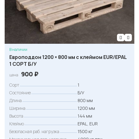
В наличии
Европоддон 1200 × 800 мм с клеймом EUR/EPAL
1 СОРТ Б/У
900
₽
цена
Сорт
1
Состояние
Б/У
Длина
800 мм
Ширина
1200 мм
Высота
144 мм
Клеймо
EPAL, EUR
Безопасная раб. нагрузка
1500 кг