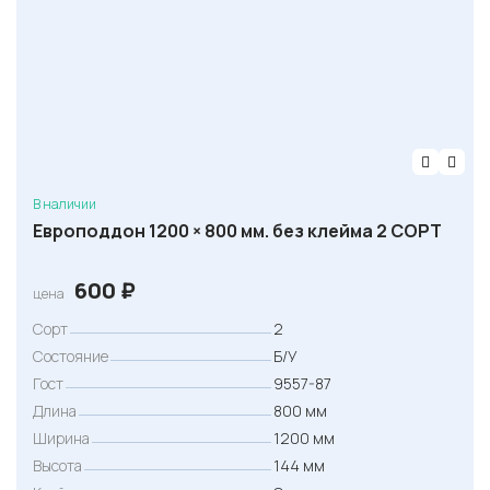
с
о
с
т
а
в
л
В наличии
я
Европоддон 1200 × 800 мм. без клейма 2 СОРТ
л
а
600
₽
цена
5
Сорт
2
0
Состояние
Б/У
0
Гост
9557-87
Длина
800 мм
₽
Ширина
1200 мм
.
Высота
144 мм