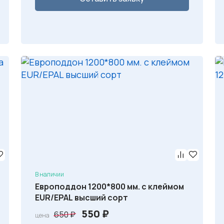
В наличии
Европоддон 1200*800 мм. с клеймом
EUR/EPAL высший сорт
П
Т
550
₽
650
₽
цена