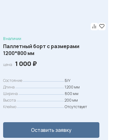
с
о
с
т
а
В наличии
Паллетный борт с размерами
в
1200*800 мм
л
1 000
₽
я
цена
л
а
Состояние
Б/У
Длина
1 200 мм
5
Ширина
800 мм
0
Высота
200 мм
0
Клеймо
Отсутствует
₽
Оставить заявку
.