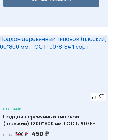
В наличии
Поддон деревянный типовой
(плоский) 1200*800 мм. ГОСТ: 9078-
84 1 сорт
П
Т
450
₽
500
₽
цена