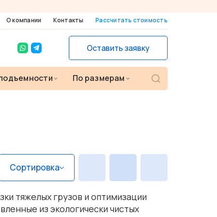
О компании
Контакты
Рассчитать стоимость
Оставить заявку
П
оподъемности
По размерам
о
и
с
к
т
о
в
а
р
о
в
Сортировка
зки тяжелых грузов и оптимизации
вленные из экологически чистых