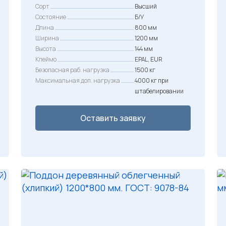
е
е
Сорт
Высший
р
к
Состояние
Б/У
Длина
в
у
800 мм
Ширина
1200 мм
о
щ
Высота
144 мм
н
а
Клеймо
EPAL, EUR
а
я
Безопасная раб. нагрузка
1500 кг
Максимальная доп. нагрузка
4000 кг при
ч
ц
штабелировании
а
е
л
н
Оставить заявку
ь
а
н
:
а
5
я
5
ц
0
е
н
₽
а
.