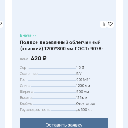
с
о
с
т
а
В наличии
Поддон деревянный облегченный
в
(хлипкий) 1200*800 мм. ГОСТ: 9078-
л
84
420
₽
я
цена
л
Сорт
1, 2, 3
а
Состояние
Б/У
Гост
9078-84
6
Длина
1 200 мм
5
Ширина
800 мм
0
Высота
135 мм
Клеймо
Отсутствует
Грузоподъемность
до 500 кг.
₽
.
Оставить заявку