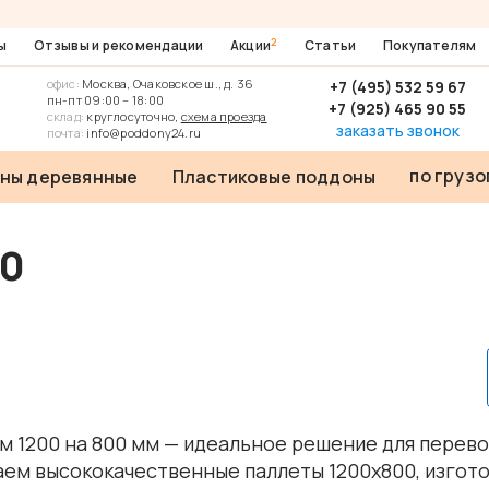
2
ы
Отзывы и рекомендации
Акции
Статьи
Покупателям
офис:
Москва, Очаковское ш., д. 36
+7 (495) 532 59 67
пн-пт 09:00 – 18:00
+7 (925) 465 90 55
склад:
круглосуточно,
схема проезда
заказать звонок
почта:
info@poddony24.ru
по груз
ны деревянные
Пластиковые поддоны
00
 1200 на 800 мм — идеальное решение для перево
аем высококачественные паллеты 1200х800, изгото