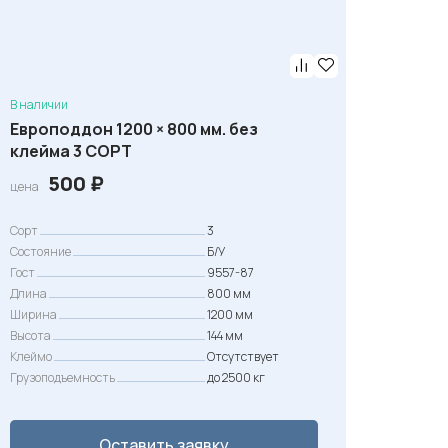
В наличии
Европоддон 1200 × 800 мм. без
клейма 3 СОРТ
500
₽
цена
Сорт
3
Состояние
Б/У
Гост
9557-87
Длина
800 мм
Ширина
1200 мм
Высота
144 мм
Клеймо
Отсутствует
Грузоподъемность
до 2500 кг
Оставить заявку