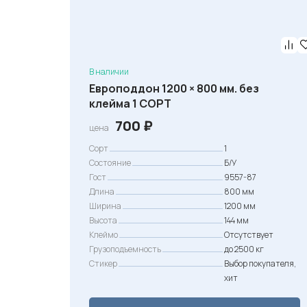
В наличии
Европоддон 1200 × 800 мм. без
клейма 1 СОРТ
700
₽
цена
Сорт
1
Состояние
Б/У
Гост
9557-87
Длина
800 мм
Ширина
1200 мм
Высота
144 мм
Клеймо
Отсутствует
Грузоподъемность
до 2500 кг
Стикер
Выбор покупателя,
хит