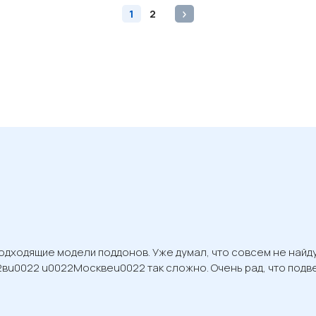
1
2
дходящие модели поддонов. Уже думал, что совсем не найду.
2вu0022 u0022Москвеu0022 так сложно. Очень рад, что подв