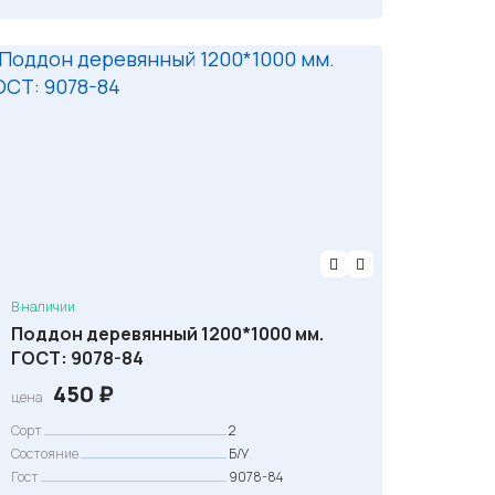
н
:
а
4
я
5
ц
0
е
н
₽
а
.
с
о
с
т
В наличии
а
Поддон деревянный 1200*1000 мм.
ГОСТ: 9078-84
в
л
450
₽
цена
я
Сорт
2
л
Состояние
Б/У
а
Гост
9078-84