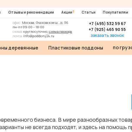
2
ы
Отзывы и рекомендации
Акции
Статьи
Покупателям
офис:
Москва, Очаковское ш., д. 36
+7 (495) 532 59 67
пн-пт 09:00 – 18:00
+7 (925) 465 90 55
склад:
круглосуточно,
схема проезда
заказать звонок
почта:
info@poddony24.ru
по гру
ны деревянные
Пластиковые поддоны
овременного бизнеса. В мире разнообразных това
варианты не всегда подходят, и здесь на помощь 