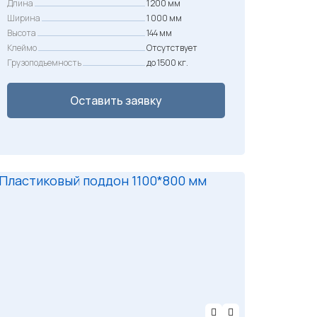
Длина
1 200 мм
5
Ширина
1 000 мм
0
Высота
144 мм
0
Клеймо
Отсутствует
Грузоподъемность
до 1500 кг.
₽
Оставить заявку
.