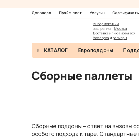
Договора
Прайс-лист
Услуги
Сертификат
Выбор локации
ваш регион:
Москва
Доставка
или
самовывоз
Все сорта
и
размеры
КАТАЛОГ
Европоддоны
Поддо
Сборные паллеты
Сборные поддоны – ответ на вызовы с
особого подхода к таре. Стандартные 