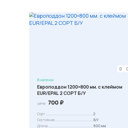
В наличии
Европоддон 1200×800 мм. с клеймом
EUR/EPAL 2 СОРТ Б/У
700
₽
цена
Сорт
2
Состояние
Б/У
Длина
800 мм