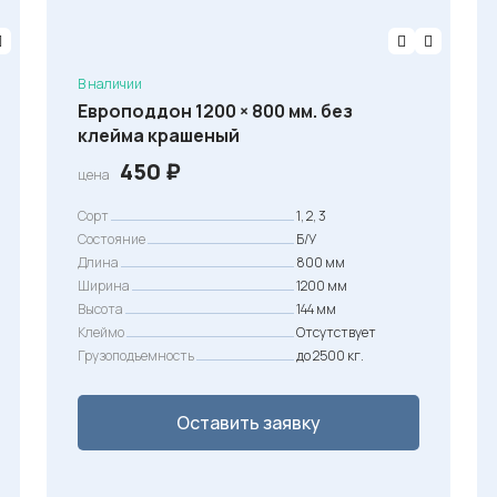
В наличии
Европоддон 1200 × 800 мм. без
клейма крашеный
450
₽
цена
Сорт
1, 2, 3
Состояние
Б/У
Длина
800 мм
Ширина
1200 мм
Высота
144 мм
Клеймо
Отсутствует
Грузоподъемность
до 2500 кг.
Оставить заявку