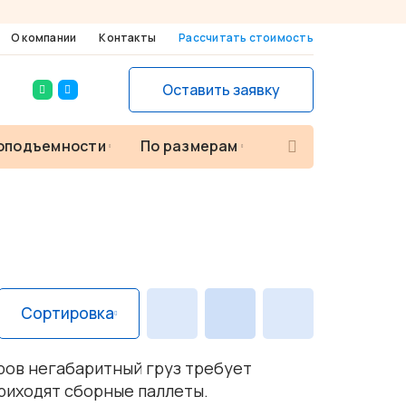
О компании
Контакты
Рассчитать стоимость
Оставить заявку
П
зоподъемности
По размерам
о
и
с
к
т
о
в
а
р
о
в
Сортировка
ров негабаритный груз требует
приходят сборные паллеты.