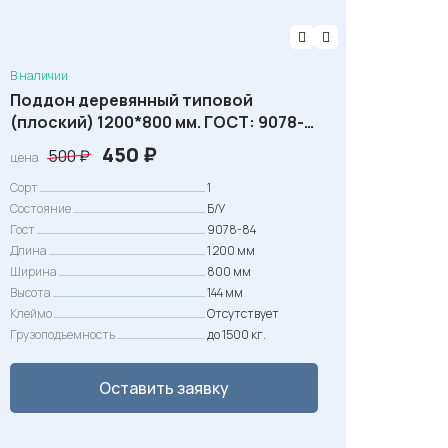
В наличии
Поддон деревянный типовой
(плоский) 1200*800 мм. ГОСТ: 9078-
84 1 сорт
П
Т
450
₽
500
₽
цена
е
е
Сорт
1
р
к
Состояние
Б/У
Гост
в
у
9078-84
Длина
1 200 мм
о
щ
Ширина
800 мм
н
а
Высота
144 мм
а
я
Клеймо
Отсутствует
Грузоподъемность
до 1500 кг.
ч
ц
а
е
Оставить заявку
л
н
ь
а