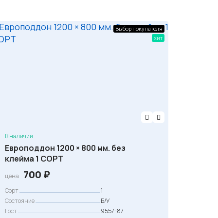
Выбор покупателя
хит
В наличии
Европоддон 1200 × 800 мм. без
клейма 1 СОРТ
700
₽
цена
Сорт
1
Состояние
Б/У
Гост
9557-87