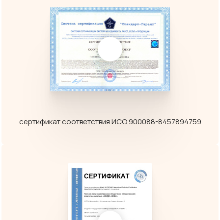
сертификат соответствия ИСО 900088-8457894759