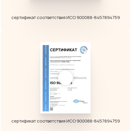
сертификат соответствия ИСО 900088-8457894759
сертификат соответствия ИСО 900088-8457894759