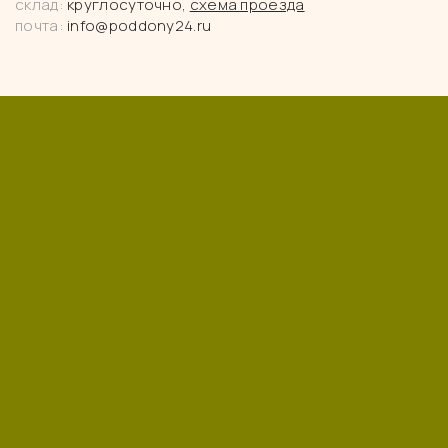
склад:
круглосуточно,
схема проезда
почта:
info@poddony24.ru