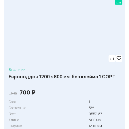
хит
В наличии
Европоддон 1200 × 800 мм. без клейма 1 СОРТ
700
₽
цена
Сорт
1
Состояние
Б/У
Гост
9557-87
Длина
800 мм
Ширина
1200 мм