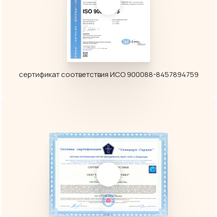
сертификат соответствия ИСО 900088-8457894759