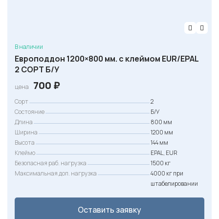
В наличии
Европоддон 1200×800 мм. с клеймом EUR/EPAL
2 СОРТ Б/У
700
₽
цена
Сорт
2
Состояние
Б/У
Длина
800 мм
Ширина
1200 мм
Высота
144 мм
Клеймо
EPAL, EUR
Безопасная раб. нагрузка
1500 кг
Максимальная доп. нагрузка
4000 кг при
штабелировании
Оставить заявку