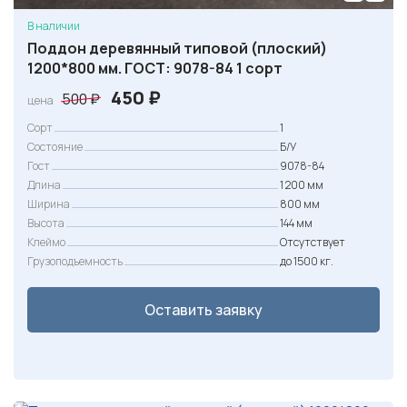
в
В наличии
л
Поддон деревянный типовой (плоский)
1200*800 мм. ГОСТ: 9078-84 1 сорт
я
л
П
Т
450
₽
500
₽
цена
а
е
е
Сорт
1
6
р
к
Состояние
Б/У
5
Гост
в
у
9078-84
Длина
1 200 мм
0
о
щ
Ширина
800 мм
н
а
Высота
144 мм
₽
а
я
Клеймо
Отсутствует
Грузоподъемность
до 1500 кг.
.
ч
ц
а
е
Оставить заявку
л
н
ь
а
н
:
а
4