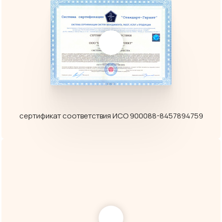
сертификат соответствия ИСО 900088-8457894759