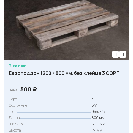
В наличии
Европоддон 1200 × 800 мм. без клейма 3 СОРТ
500
₽
цена
Сорт
3
Состояние
Б/У
Гост
9557-87
Длина
800 мм
Ширина
1200 мм
Высота
144 мм