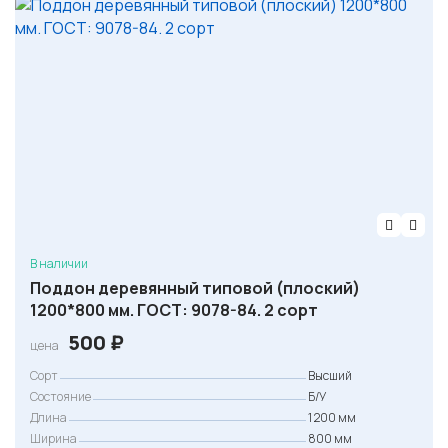
я
5
ц
0
е
н
₽
а
.
с
о
с
т
а
В наличии
в
Поддон деревянный типовой (плоский)
л
1200*800 мм. ГОСТ: 9078-84. 2 сорт
я
500
₽
цена
л
Сорт
Высший
а
Состояние
Б/У
5
Длина
1 200 мм
0
Ширина
800 мм