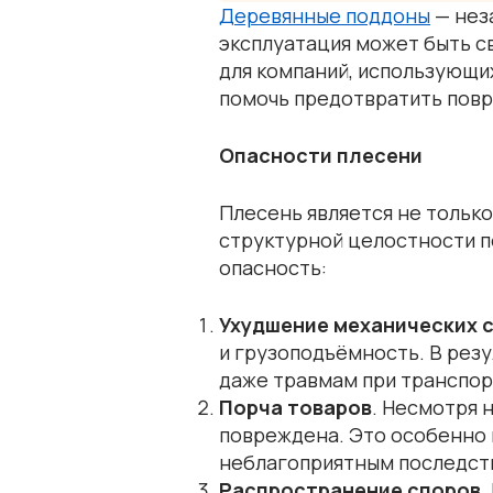
Деревянные поддоны
— нез
эксплуатация может быть св
для компаний, использующи
помочь предотвратить повре
Опасности плесени
Плесень является не только
структурной целостности п
опасность:
Ухудшение механических 
и грузоподъёмность. В резу
даже травмам при транспор
Порча товаров
. Несмотря 
повреждена. Это особенно к
неблагоприятным последств
Распространение споров
.