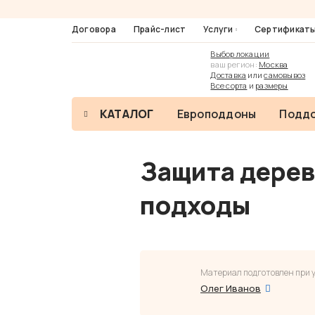
Договора
Прайс-лист
Услуги
Сертификат
Выбор локации
ваш регион:
Москва
Доставка
или
самовывоз
Все сорта
и
размеры
КАТАЛОГ
Европоддоны
Поддо
Защита дерев
подходы
Материал подготовлен при у
Олег Иванов