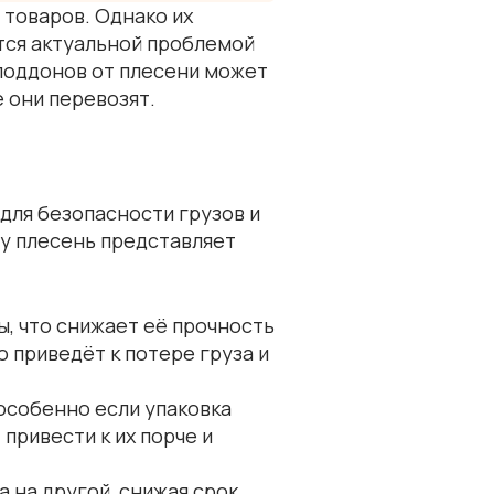
 товаров. Однако их
ится актуальной проблемой
поддонов от плесени может
 они перевозят.
 для безопасности грузов и
му плесень представляет
ы, что снижает её прочность
 приведёт к потере груза и
 особенно если упаковка
привести к их порче и
а на другой, снижая срок