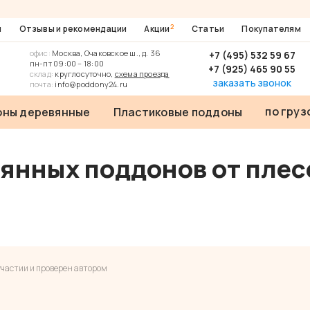
2
ы
Отзывы и рекомендации
Акции
Статьи
Покупателям
офис:
Москва, Очаковское ш., д. 36
+7 (495) 532 59 67
пн-пт 09:00 – 18:00
+7 (925) 465 90 55
склад:
круглосуточно,
схема проезда
заказать звонок
почта:
info@poddony24.ru
по гру
ны деревянные
Пластиковые поддоны
янных поддонов от плес
частии и проверен автором