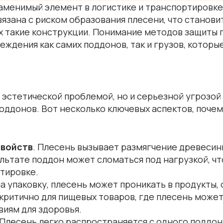
аменимый элемент в логистике и транспортировке
язана с риском образования плесени, что станов
х такие конструкции. Понимание методов защиты 
ждения как самих поддонов, так и грузов, которые
 эстетической проблемой, но и серьезной угрозой
оддонов. Вот несколько ключевых аспектов, поче
свойств
. Плесень вызывает размягчение древесин
льтате поддон может сломаться под нагрузкой, что
тировке.
на упаковку, плесень может проникать в продукты,
ритично для пищевых товаров, где плесень может 
иям для здоровья.
 Плесень легко распространяется с одного поддон