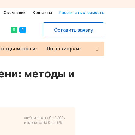
О компании
Контакты
Рассчитать стоимость
Оставить заявку
П
зоподъемности
По размерам
о
и
с
к
ени: методы и
т
о
в
а
р
о
в
опубликовано: 01.12.2024
изменено: 03.08.2026