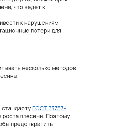
ене, что ведет к
ривести к нарушениям
утационные потери для
итывать несколько методов
весины.
т стандарту
ГОСТ 33757–
я роста плесени. Поэтому
тобы предотвратить