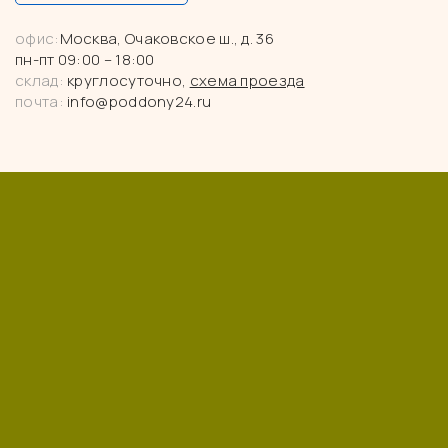
офис:
Москва, Очаковское ш., д. 36
пн-пт 09:00 – 18:00
склад:
круглосуточно,
схема проезда
почта:
info@poddony24.ru